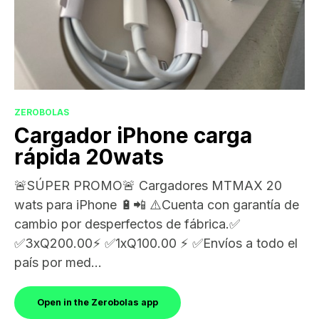
ZEROBOLAS
Cargador iPhone carga
rápida 20wats
🚨SÚPER PROMO🚨 Cargadores MTMAX 20
wats para iPhone 🔋📲 ⚠️Cuenta con garantía de
cambio por desperfectos de fábrica.✅
✅3xQ200.00⚡️ ✅1xQ100.00 ⚡️ ✅Envíos a todo el
país por med...
Open in the Zerobolas app