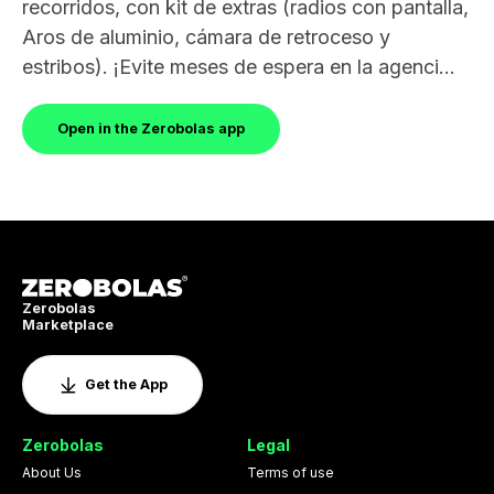
recorridos, con kit de extras (radios con pantalla,
Aros de aluminio, cámara de retroceso y
estribos). ¡Evite meses de espera en la agenci...
Open in the Zerobolas app
Zerobolas
Marketplace
Get the App
Zerobolas
Legal
About Us
Terms of use