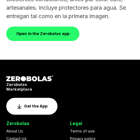
artesanales. Incluye protectores para agua. Se
entregan tal como en la primera imagen.
Open in the Zerobolas app
Zerobolas
Marketplace
Get the App
Zerobolas
Legal
About Us
Terms of use
Contact Us
Privacy policy