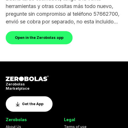
herramientas y otras cositas más todo nuevo,
pregunte sin compromiso al teléfono 57662700,
envió se cobra por separado, no esta incluido...
Open in the Zerobolas app
Zerobolas
Marketplace
Get the App
Zerobolas
Legal
About Us
Terms of use